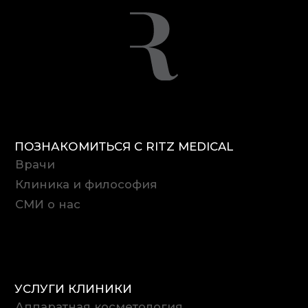
УСЛУГИ КЛИНИКИ
Аппаратная косметология
Инъекционная косметология
Дерматология
Трихология
ЗАБОТА О ПАЦИЕНТАХ
Подарочные сертификаты
Специальные предложения
+7 (499) 350-20-10
10:00–22:00, ПН–СБ
УЛ. БОЛЬШАЯ САДОВАЯ, 5/1
Контакты