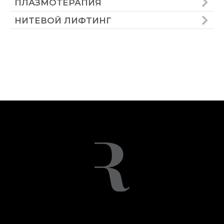
ПОЗНАКОМИТЬСЯ С RITZ MEDICAL
Врачи
Клиника и философия
СМИ о нас
УСЛУГИ КЛИНИКИ
Аппаратная косметология
Инъекционная косметология
Дерматология
Трихология
ЗАБОТА О ПАЦИЕНТАХ
Подарочные сертификаты