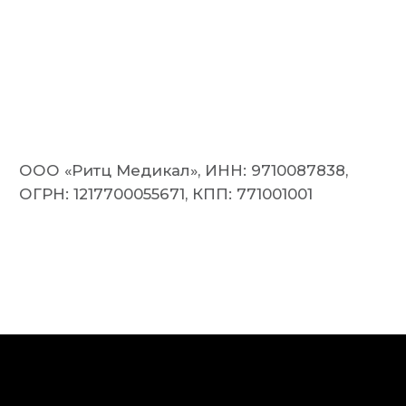
ООО «Ритц Медикал», ИНН: 9710087838,
ОГРН: 1217700055671, КПП: 771001001
ПОЗНАКОМИТЬСЯ С RITZ MEDICAL
Врачи
Клиника и философия
СМИ о нас