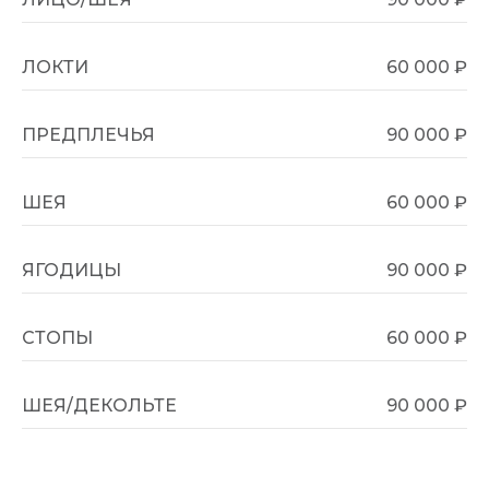
ПОЗНАКОМИТЬСЯ С RITZ MEDICAL
Врачи
Клиника и философия
ЛОКТИ
60 000 ₽
СМИ о нас
ПРЕДПЛЕЧЬЯ
90 000 ₽
УСЛУГИ КЛИНИКИ
Аппаратная косметология
ШЕЯ
60 000 ₽
Инъекционная косметология
Дерматология
Трихология
ЯГОДИЦЫ
90 000 ₽
СТОПЫ
60 000 ₽
ЗАБОТА О ПАЦИЕНТАХ
Подарочные сертификаты
ШЕЯ/ДЕКОЛЬТЕ
90 000 ₽
Специальные предложения